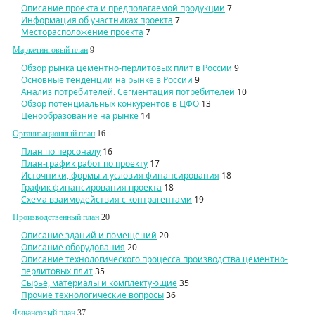
Описание проекта и предполагаемой продукции
7
Информация об участниках проекта
7
Месторасположение проекта
7
Маркетинговый план
9
Обзор рынка цементно-перлитовых плит в России
9
Основные тенденции на рынке в России
9
Анализ потребителей. Сегментация потребителей
10
Обзор потенциальных конкурентов в ЦФО
13
Ценообразование на рынке
14
Организационный план
16
План по персоналу
16
План-график работ по проекту
17
Источники, формы и условия финансирования
18
График финансирования проекта
18
Схема взаимодействия с контрагентами
19
Производственный план
20
Описание зданий и помещений
20
Описание оборудования
20
Описание технологического процесса производства цементно-
перлитовых плит
35
Сырье, материалы и комплектующие
35
Прочие технологические вопросы
36
Финансовый
план
37