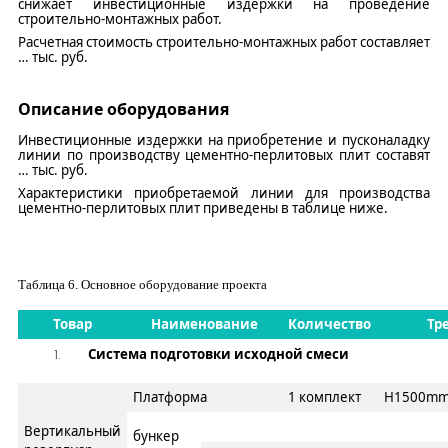
снижает инвестиционные издержки на проведение
строительно-монтажных работ.
Расчетная стоимость строительно-монтажных работ составляет
…
тыс.
руб
.
Описание
оборудовани
я
Инвестиционные и
здержки на приобретение
и
пусконаладку
линии по производству цементно-перлитовых плит
составят
…
тыс.
руб
.
Характеристики приобретаемой линии для производства
цементно-перлитовых плит
приведен
ы
в таблице ниже.
Таблица
6
. Основное оборудование проекта
Товар
Наименование
Количество
Тр
Система подготовки исходной смеси
Платформа
1
комплект
H1500mm
Вертикальный
бункер