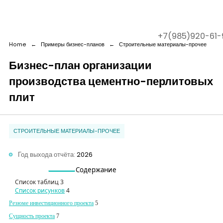
+7(985)920-61-
Home
←
Примеры бизнес-планов
←
Строительные материалы-прочее
Бизнес-план организации
производства цементно-перлитовых
Company
плит
Services
СТРОИТЕЛЬНЫЕ МАТЕРИАЛЫ-ПРОЧЕЕ
Cases
Год выхода отчёта:
2026
Contact us
Содержани
е
Список таблиц
3
Список рисунков
4
Резюме инвестиционного проекта
5
Сущность проекта
7