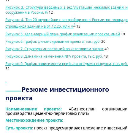
Рисунок 3. Структура вводимых в эксплуатацию нежилых зданий и
сооружения в России, %
12
Рисунок 4. Топ-20 крупнейших застройщиков в России по площади
2
строящихся зданий на 01.12.25, млн м
13
Рисунок 5. Календарный план-график реализации проекта, дней
19
Рисунок 6. График финансирования проекта, тыс. руб.
20
Рисунок 7. Структура инвестиций по категориям затрат
40
Рисунок 8. Динамика изменения
NPV
проекта, тыс. руб.
48
Рисунок 9. График зависимости прибыли от суммы выручки, тыс. руб.
52
Резюме инвестиционного
проекта
Наименование проекта
:
«
Бизнес-план организации
производства цементно-перлитовых плит
»
.
Местонахождение проекта:
Суть проекта:
проект предусматривает вложение инвестиций