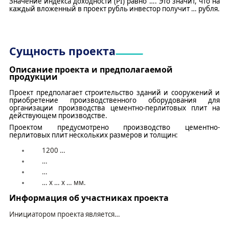
Значение индекса доходности (PI) равно
…
. Это значит, что на
каждый вложенный в проект
рубль
инвестор получит
…
рубля
.
Сущность
проекта
Описание проекта
и предполагаемой
продукции
Проект предполагает строительство
зданий и сооружений
и
приобретение
производственного
оборудования для
организации производства
цементно-перлитовых плит на
действующем производстве
.
Проектом предусмотрено производство
цементно-
перлитовых плит нескольких размеров и толщин:
1
200
…
…
…
…
х
…
х
…
мм.
Информация об участниках проекта
Инициатором проекта является
…