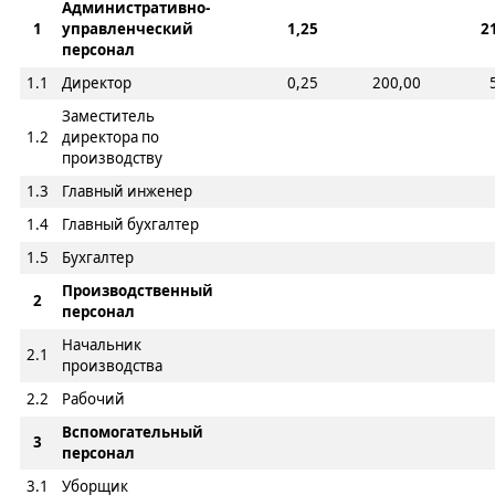
Административно-
1
управленческий
1,25
2
персонал
1.1
Директор
0,25
200,00
Заместитель
1.2
директора по
производству
1.3
Главный инженер
1.4
Главный бухгалтер
1.5
Бухгалтер
Производственный
2
персонал
Начальник
2.1
производства
2.2
Рабочий
Вспомогательный
3
персонал
3.1
Уборщик