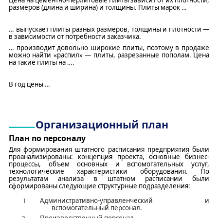
размеров (длина и ширина) и толщины. Плиты марок
…
…
выпускает плиты разных размеров, толщины и плотности
—
в зависимости от потребности заказчика.
…
производит довольно широкие
плиты
, поэтому в продаже
можно найти «распил»
—
плиты,
разрезанные
пополам. Цена
на такие плиты на
….
В год цены
…
Организационный план
План по персоналу
Для формирования штатного расписания
предприятия
были
проанализированы: концепция проекта, основные бизнес-
процессы, объем основных и вспомогательных услуг,
технологические характеристики оборудования. По
результатам анализа в штатном расписании были
сформированы следующие структурные подразделения:
Административн
о-управленческий и
вспомогательный
персонал.
Производственный персонал.