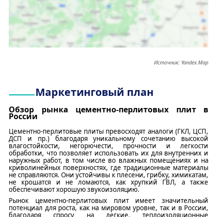
Источник:
Yandex.Map
Маркетинговый план
Обзор
рынка
цементно-перлитовых плит
в
России
Цементно-перлитовые плиты превосходят аналоги (ГКЛ, ЦСП,
ДСП
и пр.
) благодаря уникальному сочетанию высокой
влагостойкости, негорючести, прочности и легкос
ти
обработки, что позволяет использовать их для внутренних и
наружных работ, в том числе во влажных помещениях и на
криволинейных поверхностях, где традиционные материалы
не справляются. Они устойчивы к плесени, грибку, химикатам,
не крошатся и не ломаются
,
как хрупкий ГВЛ, а также
обеспечивают хорошую звукоизоляцию.
Рынок цементно-перлитовых
плит имеет значительный
потенциал для роста
,
как на мировом уровне, так и в России
,
благодаря спросу на легкие, теплоизоляционные