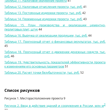
Таблица 11. Налоговое окружение проекта
41
Таблица 12. Налоговые отчисления проекта, тыс. руб.
41
Т
аблица 13
. Постоянные издержки проекта, тыс. руб.
42
Таблица 14. Переменные издержки проекта, тыс. руб.
43
Таблица 15. План производства и реализации цементно-
перлитовых плит, штук
44
Таблица 16. Выручка от реализации продукции, тыс. руб.
44
Таблица 17. Прогнозный отчет о финансовых результатах, тыс. руб.
45
Таблица 18. Прогнозный отчет о движении денежных средств, тыс.
руб.
46
Таблица 19. Чувствительность показателей эффективности проекта
к изменениям его основных параметров
51
Таблица 20. Расчет точки безубыточности, тыс. руб.
52
Список рисунков
Рисунок 1. Месторасположение проекта
9
2
Рисунок 2. Ввод в действие зданий и сооружения в России, млн м
11