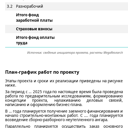
3.2
Разнорабочий
Итого фонд
заработной платы
Страховые взносы
Итого фонд оплаты
труда
Источник: сведения
и
нициатора проекта
, расчет
ы
MegaResearch
План-график работ по проекту
Этапы проекта и сроки их реализации приведены на рисунке
ниже.
За период с
…
202
5
года по настоящее время была проведена
работа по предварительным исследованиям, формированию
концепции проекта, налаживанию деловых связей
,
написанию и оформлению бизнес-плана
.
В
…
года планируется
получение заемного финансирования и
начало строительно-монтажных работ.
С
….
года планируется
возведение
сборно-разборн
ого
неутепленн
ого
а
нгар
а
.
Параллельно планируется осуществить заказ
основного