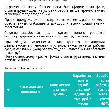
В расчетной части бизнес-плана был сформирован фонд
оплаты труда исходя из условий работы вышеперечисленных
структурных подразделений.
Проект предусматривает
создание
не менее
…
рабочих мест,
обеспеченных стабильным доходом и всеми социальными
гарантиями.
Средняя заработная плата одного
нового рабочего
места
предприятия составит около
…
тыс.
руб.
в месяц.
При общей численности штата
данного направления
деятельности в
…
чел
овек
и установленном режиме работы
среднемесячный
фонд оплаты труда
с начислениями составит
…
т
ыс.
руб
.
План по персоналу и расчет фонда оплаты труда представлены
в таблице ниже.
Таблица
5
. План по персоналу
Заработная
Зарабо
плата
пла
Количество
одной
работни
Наименование
№
штатных
штатной
тыс. ру
должности
единиц
единицы,
месяц
тыс. руб. в
учет
месяц
НДФ