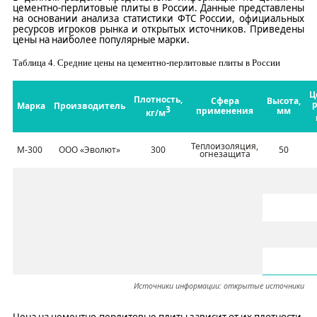
цементно-перлитовые плиты в России. Данные представлены
на основании анализа статистики ФТС России, официальных
ресурсов игроков рынка и открытых источников. Приведены
цены на наиболее популярные марки.
Таблица
4
.
Средние цены на цементно-перлитовые плиты в России
Ц
Плотность,
Сфера
Высота,
р
Марка
Производитель
3
применения
мм
кг/м
Теплоизоляция,
М-300
ООО «Эволют»
300
50
огнезащита
Источники информации:
открытые источники
Цена на цементно-перлитовые плиты зависит от их плотности,