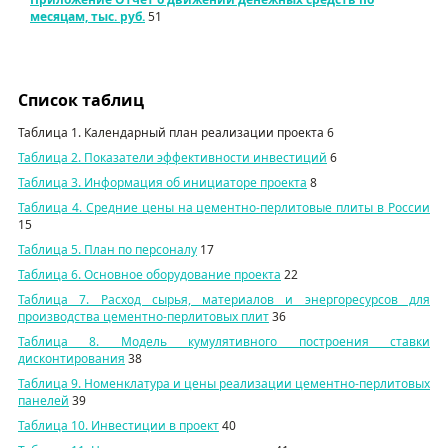
месяцам, тыс. руб.
51
Список таблиц
Таблица 1. Календарный план реализации проекта
6
Таблица 2. Показатели эффективности инвестиций
6
Таблица 3. Информация об инициаторе проекта
8
Таблица 4. Средние цены на цементно-перлитовые плиты в России
15
Таблица 5. План по персоналу
17
Таблица 6. Основное оборудование проекта
22
Таблица 7. Расход сырья, материалов и энергоресурсов для
производства цементно-перлитовых плит
36
Таблица 8. Модель кумулятивного построения ставки
дисконтирования
38
Таблица 9. Номенклатура и цены реализации цементно-перлитовых
панелей
39
Таблица 10. Инвестиции в проект
40