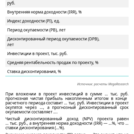
руб.
Внутренняя норма доходности (IRR), %
Индекс доходности (PI), ед.
Период окупаемости (PB), лет
Дисконтированный период окупаемости (DPB),
лет
Инвестиции в проект, тыс. руб.
Средняя рентабельность продаж по проекту, %
Ставка дисконтирования, %
Источник: расчеты
MegaResearch
При вложении в проект инвестиций в сумме
…
тыс.
руб.
прогнозная чистая прибыль накопленным итогом в конце
расчетного
периода составит
…
тыс. руб
. Инвестиции в проект
окупятся через
…
, а
прогнозный
дисконтированный срок
окупаемости составляет
…
.
Чистый дисконтированный доход (NPV) проекта равен
…
т
ыс.
руб.
, а внутренняя норма доходности (IRR) —
…
%, что
…
ставки дисконтирования (
…
%).