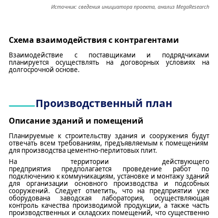
Источник: сведения
и
нициатора проекта, анализ MegaResearch
Схема взаимодействия с контрагентами
Взаимодействие с поставщиками и подрядчиками
планируется осуществлять на договорных условиях на
долгосрочной основе.
Производственный план
Описание зданий и
помещений
П
ланируем
ы
е к строительству
здания и сооружения
будут
отвечать всем требованиям
, предъявляемым к помещениям
для производства
цементно-перлитовых плит
.
На территории
действующего
предприятия
предполагается
проведение работ по
подключению к коммуникациям,
установке и монтажу
зданий
для организации основного производства
и
подсобных
сооружений
.
Следует отметить, что на предприятии уже
оборудована заводская лаборатория, осуществляющая
контроль качества производимой продукции, а также часть
производственных и складских помещений
, что существенно