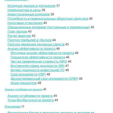
Исходные данные и допущения
37
Номенклатура и цены
38
Инвестиционные издержки
38
Потребность в первоначальных оборотных средствах
40
Налоговые отчисления
40
Операционные издержки (постоянные и переменные)
40
План продаж
43
Расчет выручки
43
Прогноз прибылей и убытков
44
Прогноз движения денежных средств
45
Анализ эффективности проекта
46
Методика оценки эффективности проекта
46
Показатели эффективности проекта
46
Чистая приведенная стоимость (
NPV
)
46
Внутренняя норма доходности (IRR)
47
Индекс доходности инвестиций (
PI
)
48
Срок окупаемости (PBP)
48
Дисконтированный срок окупаемости (
DPBP
)
48
Иные показатели
48
Анализ устойчивости проекта
49
Анализ устойчивости проекта
49
Точка безубыточности проекта
49
Приложения
51
Приложение Отчет о движении денежных средств по