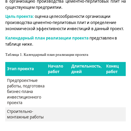
в
о
рганизаци
ю
производства цементно-перлитовых плит
на
существующем предприятии
.
Цель проекта:
оценка целесообразности
о
рганизаци
и
производства
цементно-перлитовых плит
и определение
экономической эффективности инвестиций в данный проект.
Календарный план реализации проекта
представлен в
таблице ниже.
Таблица
1
. Календарный план реализации проекта
Начало
Длительность,
Конец
Этап проекта
работ
дней
работ
Предпроектные
работы, подготовка
бизнес-плана
инвестиционного
проекта
Строительно-
монтажные работы