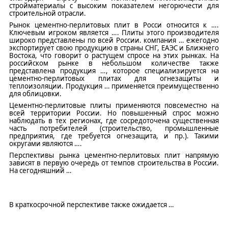
стройматериалы
с
высоким показателем
негорючести для
строительной отрасли
.
Рынок цементно-перлитовых плит в Росси относится к
…
.
Ключевым игроком является
…
. Плиты этого производителя
широко представлены по всей России. компания
…
ежегодно
экспортирует свою продукцию в страны СНГ, ЕАЭС и Ближнего
Востока, что говорит о растущем спросе на этих рынках. На
российском рынке в небольшом количестве также
представлена продукция
…
, которое специализируется на
цементно-перлитовых плитах для огнезащиты и
теплоизоляции. Продукция
…
применяется преимущественно
для облицовки.
Цементно-перлитовые плит
ы применяются повсеместно на
всей территории России. Но повышенный спрос можно
наблюдать в тех регионах, где сосредоточена существенная
часть потребителей (строительство, промышленные
предприятия, где требуется огнезащита, и пр.). Такими
округами являются
…
.
Перспективы рынка цементно-перлитовых плит напрямую
зависят в первую очередь от темпов строительства в России.
На сегодняшний
…
В краткосрочной перспективе также о
жидается
…