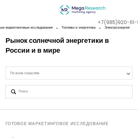
+7(985)920-61-
вые маркетинговые исследования
←
Топливо и энергетика
←
Электроэнергия
Рынок солнечной энергетики в
России и в мире
Company
Services
По всем отраслям
Cases
Contact us
ГОТОВОЕ МАРКЕТИНГОВОЕ ИССЛЕДОВАНИЕ