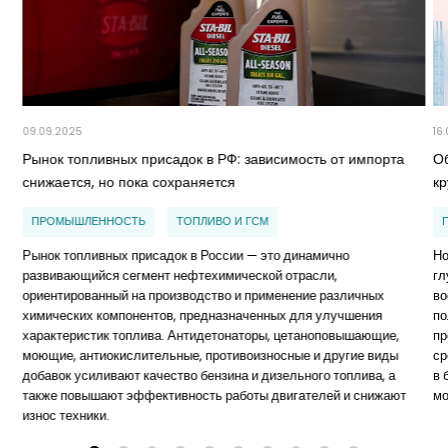
09.09.2025
16
Рынок топливных присадок в РФ: зависимость от импорта
О
снижается, но пока сохраняется
к
ПРОМЫШЛЕННОСТЬ
ТОПЛИВО И ГСМ
Рынок топливных присадок в России — это динамично
Но
развивающийся сегмент нефтехимической отрасли,
гл
ориентированный на производство и применение различных
во
химических компонентов, предназначенных для улучшения
по
характеристик топлива. Антидетонаторы, цетаноповышающие,
пр
моющие, антиокислительные, противоизносные и другие виды
ср
добавок усиливают качество бензина и дизельного топлива, а
в 
также повышают эффективность работы двигателей и снижают
мо
износ техники.