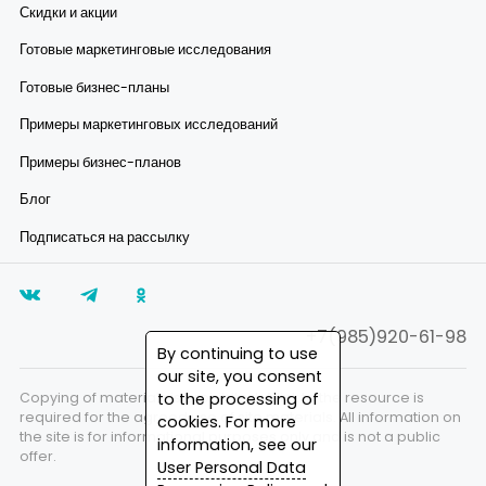
Скидки и акции
Готовые маркетинговые исследования
Готовые бизнес-планы
Примеры маркетинговых исследований
Примеры бизнес-планов
Блог
Подписаться на рассылку
+7(985)920-61-98
By continuing to use
our site, you consent
to the processing of
Copying of materials is prohibited. A link to the resource is
required for the agreed use of site materials. All information on
cookies. For more
the site is for informational purposes only and is not a public
information, see our
offer.
User Personal Data