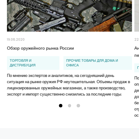
19.08.2020
22
Обзор оружейного рынка России
А
п
ТОРГОВЛЯ И
ПРОЧИЕ ТОВАРЫ ДЛЯ ДОМА И
ДИСТРИБУЦИЯ
ОФИСА
По мнению экспертов и аналитиков, на сегодняшний день
По
ситуация на рынке оружия РФ неутешительная. Объемы продаж в
оп
лицензированных оружейных магазинах, а также производство,
де
экспорт и импорт существенно снизились за последние годы.
до
бе
от
ос
до
те