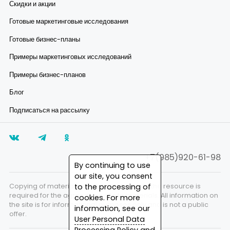
Скидки и акции
Готовые маркетинговые исследования
Готовые бизнес-планы
Примеры маркетинговых исследований
Примеры бизнес-планов
Блог
Подписаться на рассылку
+7(985)920-61-98
By continuing to use
our site, you consent
to the processing of
Copying of materials is prohibited. A link to the resource is
required for the agreed use of site materials. All information on
cookies. For more
the site is for informational purposes only and is not a public
information, see our
offer.
User Personal Data