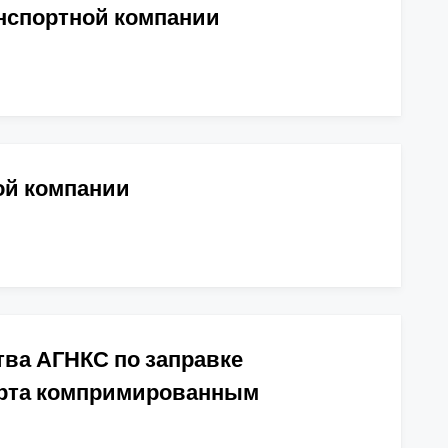
нспортной компании
ой компании
ва АГНКС по заправке
орта компримированным