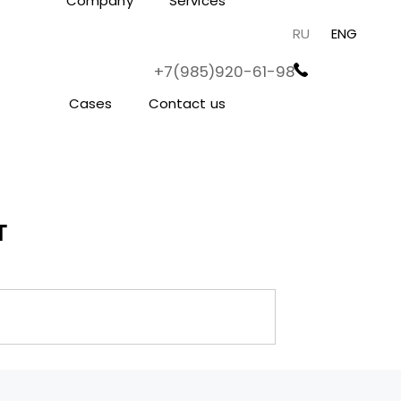
Company
Services
RU
ENG
+7(985)920-61-98
Cases
Contact us
т