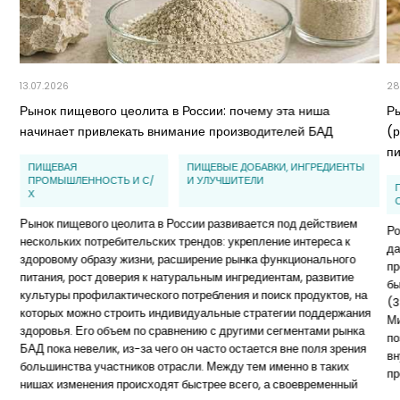
13.07.2026
28
Рынок пищевого цеолита в России: почему эта ниша
Р
начинает привлекать внимание производителей БАД
(
п
ПИЩЕВАЯ
ПИЩЕВЫЕ ДОБАВКИ, ИНГРЕДИЕНТЫ
ПРОМЫШЛЕННОСТЬ И С/
И УЛУЧШИТЕЛИ
Х
Рынок пищевого цеолита в России развивается под действием
Ро
нескольких потребительских трендов: укрепление интереса к
да
здоровому образу жизни, расширение рынка функционального
пр
питания, рост доверия к натуральным ингредиентам, развитие
бы
культуры профилактического потребления и поиск продуктов, на
(3
которых можно строить индивидуальные стратегии поддержания
Ми
здоровья. Его объем по сравнению с другими сегментами рынка
по
БАД пока невелик, из-за чего он часто остается вне поля зрения
вн
большинства участников отрасли. Между тем именно в таких
пр
нишах изменения происходят быстрее всего, а своевременный