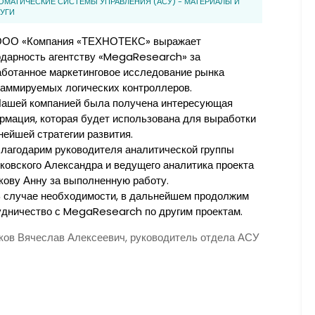
ОМАТИЧЕСКИЕ СИСТЕМЫ УПРАВЛЕНИЯ (АСУ) - МАТЕРИАЛЫ И
УГИ
ОО «Компания «ТЕХНОТЕКС» выражает
одарность агентству «MegaResearch» за
аботанное маркетинговое исследование рынка
раммируемых логических контроллеров.
ашей компанией была получена интересующая
рмация, которая будет использована для выработки
нейшей стратегии развития.
лагодарим руководителя аналитической группы
ковского Александра и ведущего аналитика проекта
кову Анну за выполненную работу.
 случае необходимости, в дальнейшем продолжим
удничество с MegaResearch по другим проектам.
ков Вячеслав Алексеевич, руководитель отдела АСУ