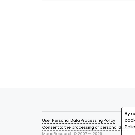
By c
cook
User Personal Data Processing Policy
Poli
Consent to the processing of personal data
MegaResearch © 2007 —
2026