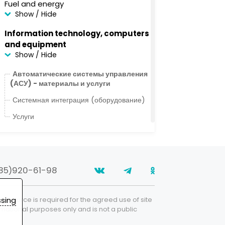
Fuel and energy
Show / Hide
Information technology, computers
and equipment
Show / Hide
Автоматические системы управления
(АСУ) - материалы и услуги
Системная интеграция (оборудование)
Услуги
Light industry
Show / Hide
Medicine/ Pharmacology
85)920-61-98
Show / Hide
Metals/ metal products
ssing
e resource is required for the agreed use of site
Show / Hide
formational purposes only and is not a public
Office/ home