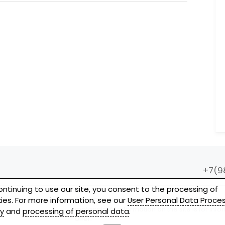
+7(9
ontinuing to use our site, you consent to the processing of
ies. For more information, see our
User Personal Data Proce
Copying of materials is prohibited. A link to th
Solutions
materials. All information on the site is for in
cy
and
processing of personal data
.
offer.