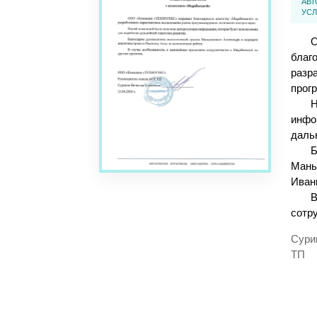
АВТ
УСЛ
О
благ
разр
прог
Н
инфо
даль
Б
Мань
Иван
В
сотр
Сури
ТП