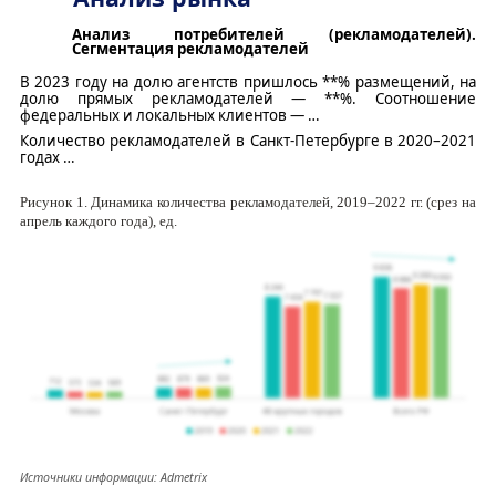
Анализ потребителей (рекламодателей).
Сегментация рекламодателей
В 20
23
году на долю агентств пришлось
**
% размещений, на
долю прямых рекламодателей
—
**
%. Соотношение
федеральных и локальных клиентов
—
…
Количество рекламодателей
в Санкт-Петербурге
в 2020
–
2021
годах
…
Рисунок
1
.
Динамика количества рекламодателей
,
2019
–
2022
гг.
(срез на
апрель каждого
года
), ед.
Источник
и
информации:
Admetrix