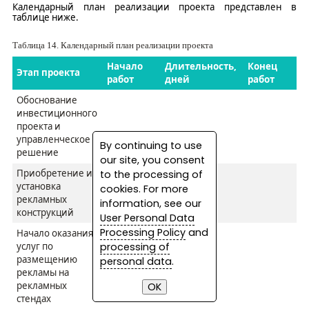
Календарный план реализации проекта представлен в
таблице ниже.
Таблица
14
. Календарный план реализации проекта
Начало
Длительность,
Конец
Этап проекта
работ
дней
работ
Обоснование
инвестиционного
проекта и
управленческое
By continuing to use
решение
our site, you consent
Приобретение и
to the processing of
установка
cookies. For more
рекламных
information, see our
конструкций
User Personal Data
Processing Policy
and
Начало оказан
и
я
processing of
услуг по
размещению
personal data
.
рекламы на
рекламных
стендах