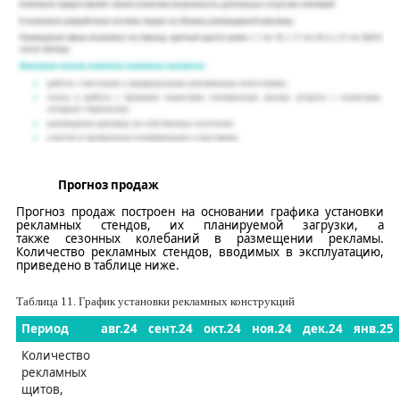
Прогноз продаж
Прогноз продаж построен на основании графика установки
рекламных
стендов,
их
планируемой загрузки
, а
также
сезонных колебаний в размещении рекламы
.
Количество
рекламных
стендов, вводимых в эксплуатацию,
приведено в таблице ниже.
Таблица
11
. График установки
рекламных
конструкций
Период
авг
.24
сент
.24
окт.
24
ноя
.24
дек
.24
янв
.2
5
Количество
рекламных
щитов,