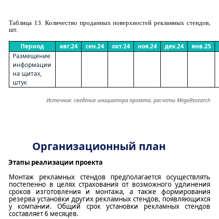
Таблица
13
.
Количество проданных
поверхностей
рекламных
стендов,
шт
.
Период
авг.24
сен.24
окт.24
ноя.24
дек.24
янв.25
Размещение
информации
на щитах,
штук
Источник:
сведения инициатора проекта, расчеты
MegaResearch
Организационный план
Этапы реализации проекта
Монтаж
рекламных
стендов предполагается осуществлять
постепенно в целях страхования от возможного удлинения
сроков изготовления и монтажа, а также формирования
резерва установки других
рекламных
стендов, появляющихся
у компании. Общий срок установки
рекламных
стендов
составляет 6 месяцев.