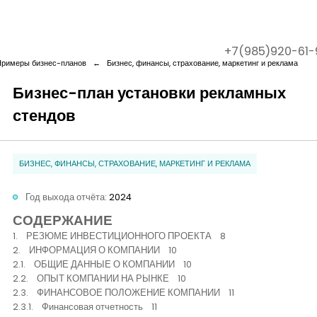
+7(985)920-61-
Примеры бизнес-планов
←
Бизнес, финансы, страхование, маркетинг и реклама
Бизнес-план установки рекламных
стендов
Company
Services
БИЗНЕС, ФИНАНСЫ, СТРАХОВАНИЕ, МАРКЕТИНГ И РЕКЛАМА
Cases
Год выхода отчёта:
2024
СОДЕРЖАНИЕ
1. РЕЗЮМЕ ИНВЕСТИЦИОННОГО ПРОЕКТА 8
Contact us
2. ИНФОРМАЦИЯ О КОМПАНИИ 10
2.1. ОБЩИЕ ДАННЫЕ О КОМПАНИИ 10
2.2. ОПЫТ КОМПАНИИ НА РЫНКЕ 10
2.3. ФИНАНСОВОЕ ПОЛОЖЕНИЕ КОМПАНИИ 11
2.3.1. Финансовая отчетность 11