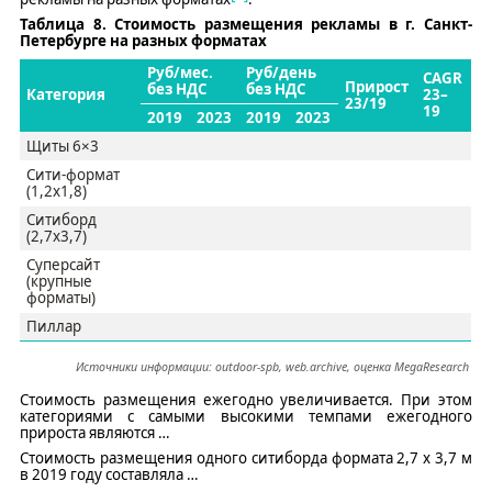
Таблица
8
. Стоимость размещения рекламы в г. Санкт-
Петербурге на разных форматах
Руб
/мес.
Руб
/день
CAGR
Прирост
без НДС
без НДС
Категория
23
–
23/19
19
2019
2023
2019
2023
Щиты 6×3
Сити-формат
(1,2х1,8)
Ситиборд
(2,7х3,7)
Суперсайт
(крупные
форматы)
Пиллар
Источники информации:
outdoor
-
spb
,
web.archiv
e
, оценка
MegaResearch
Стоимость размещения ежегодно увеличивается. При этом
категориями с самыми высокими темпами ежегодного
прироста являются
…
Стоимость размещения одного
с
итиборда
формата
2
,
7 х 3
,
7
м
в 201
9
году составляла
…