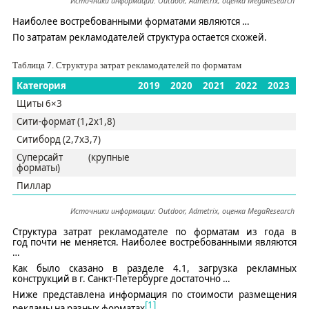
Источники информации:
O
utdoor
,
Admetrix
, оценка
MegaResearch
Наиболее востребованными форматами являются
…
По затратам рекламодателей структура остается схожей.
Таблица
7
. Структура затрат рекламодателей по форматам
Категория
2019
2020
2021
2022
2023
Щиты 6×3
Сити-формат (1,2х1,8)
Ситиборд
(2,7х3,7)
Суперсайт
(крупные
форматы)
Пиллар
Источники информации:
O
utdoor
,
Admetrix
, оценка
MegaResearch
Структура затрат рекламодателе по форматам из года в
год
почти не меняется
. Наиболее востребованными являются
…
Как было сказано в разделе 4.1, загрузка рекламных
конструкций в г. Санкт-Петербурге достаточно
…
Ниже представлена информация по стоимости размещения
[1]
рекламы на разных форматах
.