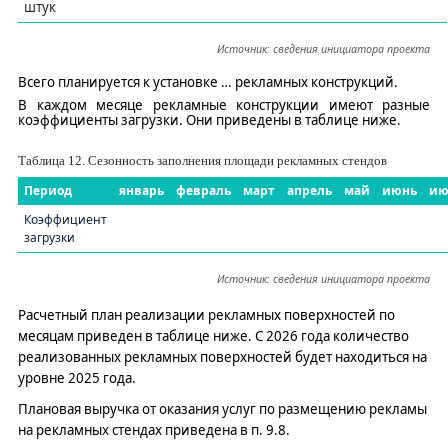
штук
Источник: сведения инициатора проекта
Всего планируется к установке
…
рекламных конструкций
.
В каждом месяце
рекламные конструкции
имеют
разные
коэффициент
ы
загрузки. Они приведены в таблице ниже.
Таблица
12
. Сезонность
заполнения площади рекламных стендов
Период
январь
февраль
март
апрель
май
июнь
ию
Коэффициент
загрузки
Источник: сведения инициатора проекта
Расчетный план реализации рекламных поверхностей по
месяцам приведен в таблице ниже. С 202
6
года количество
реализованных рекламных поверхностей
будет находиться на
уровне
2025 года.
Плановая выручка от оказания услуг по размещению рекламы
на
рекламных
стендах приведена в п. 9.8.