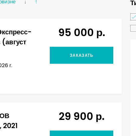
овизне
↓
↑
Т
95 000 р.
Экспресс-
 (август
ЗАКАЗАТЬ
026 г.
29 900 р.
СОВ
 2021