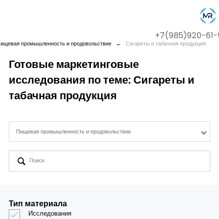
+7(985)920-61-
ищевая промышленность и продовольствие
←
Сигареты и табачная продукция
Готовые маркетинговые
исследования по теме: Сигареты и
Company
табачная продукция
Services
Пищевая промышленность и продовольствие
Cases
Contact us
Тип материала
Исследования