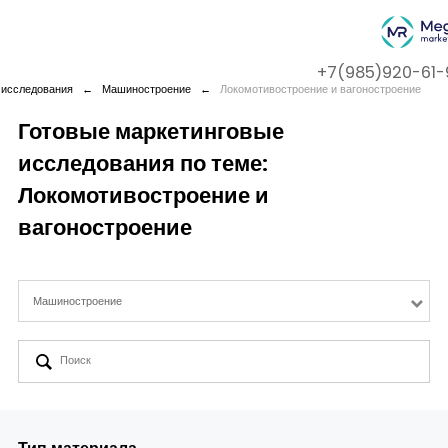
+7(985)920-61-
 исследования
←
Машиностроение
←
Локомотивостроение и вагоностроение
Готовые маркетинговые
исследования по теме:
Company
Локомотивостроение и
Services
вагоностроение
Cases
Машиностроение
Contact us