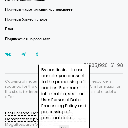
Примеры маркетинговых исследований
Примеры бизнес-планов
Блог
Подписаться на рассылку
+7(985)920-61-98
By continuing to use
our site, you consent
to the processing of
Copying of materials is prohibited. A link to the resource is
required for the agreed use of site materials. All information on
cookies. For more
the site is for informational purposes only and is not a public
information, see our
offer.
User Personal Data
Processing Policy
and
processing of
User Personal Data Processing Policy
personal data
.
Consent to the processing of personal data
MegaResearch © 2007 —
2026