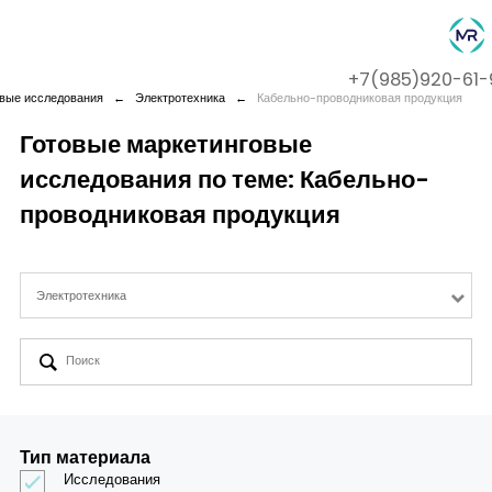
+7(985)920-61-
овые исследования
←
Электротехника
←
Кабельно-проводниковая продукция
Готовые маркетинговые
исследования по теме: Кабельно-
Company
проводниковая продукция
Services
Электротехника
Cases
Contact us
Тип материала
Исследования