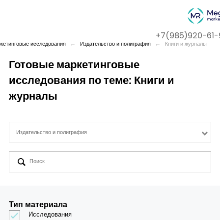
+7(985)920-61-
ркетинговые исследования
←
Издательство и полиграфия
←
Книги и журналы
Готовые маркетинговые
исследования по теме: Книги и
Company
журналы
Services
Издательство и полиграфия
Cases
Contact us
Тип материала
Исследования