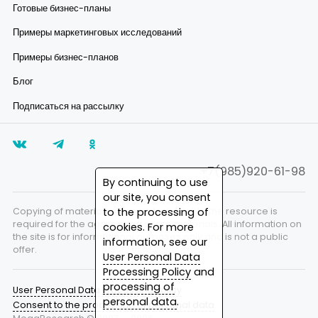
Готовые бизнес-планы
Примеры маркетинговых исследований
Примеры бизнес-планов
Блог
Подписаться на рассылку
+7(985)920-61-98
By continuing to use
our site, you consent
to the processing of
Copying of materials is prohibited. A link to the resource is
required for the agreed use of site materials. All information on
cookies. For more
the site is for informational purposes only and is not a public
information, see our
offer.
User Personal Data
Processing Policy
and
processing of
User Personal Data Processing Policy
personal data
.
Consent to the processing of personal data