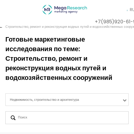
R
+7(985)920-61-
←
Строительство, ремонт и реконструкция водных путей и водохозяйственных соору
Готовые маркетинговые
исследования по теме:
Company
Строительство, ремонт и
Services
реконструкция водных путей и
водохозяйственных сооружений
Cases
Недвижимость, строительство и архитектура
Contact us