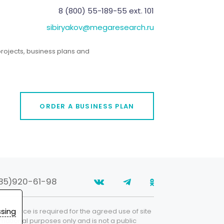
Показать / скрыть
8 (800) 55-189-55 ext. 101
Офис/ дом
sibiryakov@megaresearch.ru
Показать / скрыть
rojects, business plans and
Перевозки/ логистика/ таможня
Показать / скрыть
Пищевая промышленность и
продовольствие
Показать / скрыть
ORDER A BUSINESS PLAN
Сельское хозяйство
Показать / скрыть
Сырье
Показать / скрыть
85)920-61-98
Топливо и энергетика
Показать / скрыть
ssing
e resource is required for the agreed use of site
Транспорт
formational purposes only and is not a public