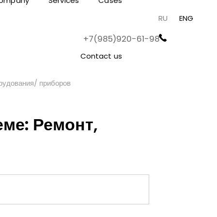
ompany
Services
Cases
RU
ENG
+7(985)920-61-98
Contact us
рудования/ приборов
ме: Ремонт,