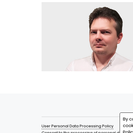
By c
cook
User Personal Data Processing Policy
Poli
Consent to the processing of personal data