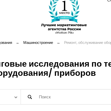
C
дования
←
Машиностроение
←
Ремонт, обслуживание обо
говые исследования по те
орудования/ приборов