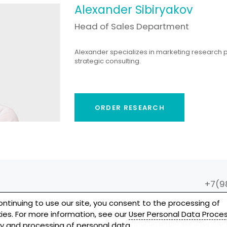
Alexander Sibiryakov
Head of Sales Department
Alexander specializes in marketing research p
strategic consulting.
ORDER RESEARCH
+7(9
ontinuing to use our site, you consent to the processing of
ies. For more information, see our
User Personal Data Proce
Copying of materials is prohibited. A link to th
Solutions
materials. All information on the site is for in
cy
and
processing of personal data
.