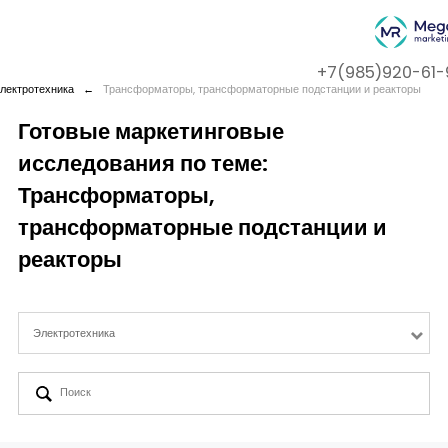
+7(985)920-61-
лектротехника
←
Трансформаторы, трансформаторные подстанции и реакторы
Готовые маркетинговые
исследования по теме:
Company
Трансформаторы,
Services
трансформаторные подстанции и
реакторы
Cases
Электротехника
Contact us