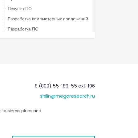
Покупка ПО
Разработка компьютерных приложений
Разработка ПО
Системная интеграция (оборудование)
Создание ресурсов
Услуги
Услуги системной интеграции
Хостинг
8 (800) 55-189-55 ext. 106
Легкая промышленность
shilin@megaresearch.ru
Показать / скрыть
Машиностроение
s, business plans and
Показать / скрыть
Медицина и фармакология
Показать / скрыть