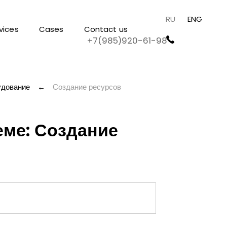
RU
ENG
vices
Cases
Contact us
+7(985)920-61-98
удование
←
Создание ресурсов
еме: Создание