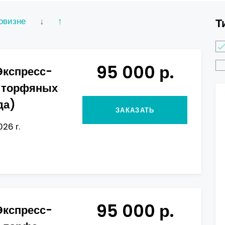
овизне
↓
↑
Т
95 000 р.
Экспресс-
х торфяных
да)
ЗАКАЗАТЬ
026 г.
95 000 р.
Экспресс-