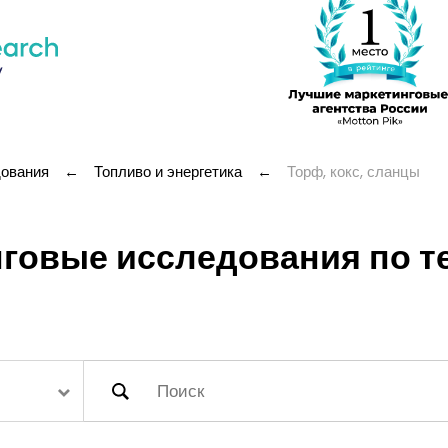
дования
←
Топливо и энергетика
←
Торф, кокс, сланцы
говые исследования по те