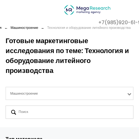
+7(985)920-61-
я
←
Машиностроение
←
Технология и оборудование литейного производства
Готовые маркетинговые
исследования по теме: Технология и
Company
оборудование литейного
Services
производства
Cases
Машиностроение
Contact us