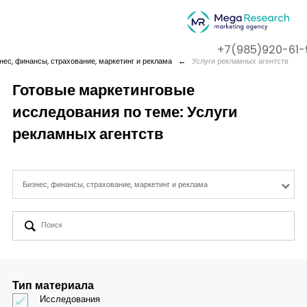
+7(985)920-61-
нес, финансы, страхование, маркетинг и реклама
←
Услуги рекламных агентств
Готовые маркетинговые
исследования по теме: Услуги
Company
рекламных агентств
Services
Бизнес, финансы, страхование, маркетинг и реклама
Cases
Contact us
Тип материала
Исследования