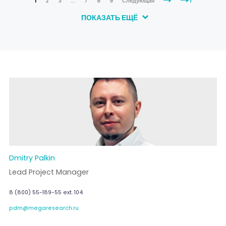
1
2
3
...
7
8
9
Следующая
ПОКАЗАТЬ ЕЩЁ
Dmitry Palkin
Lead Project Manager
8 (800) 55-189-55 ext. 104
pdm@megaresearch.ru