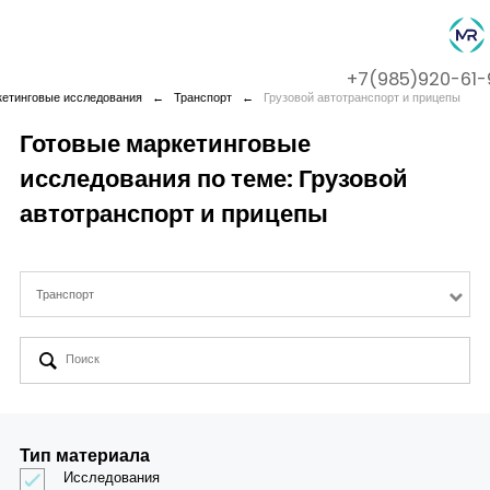
+7(985)920-61-
кетинговые исследования
←
Транспорт
←
Грузовой автотранспорт и прицепы
Готовые маркетинговые
исследования по теме: Грузовой
Company
автотранспорт и прицепы
Services
Транспорт
Cases
Contact us
Тип материала
Исследования