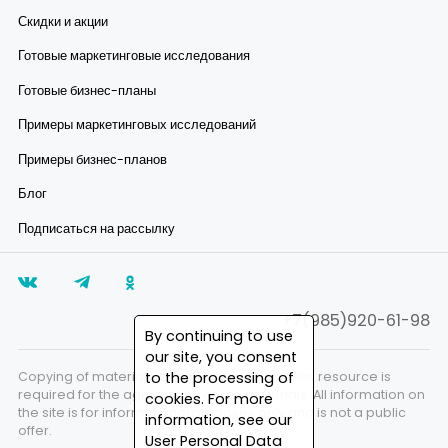
Скидки и акции
Готовые маркетинговые исследования
Готовые бизнес-планы
Примеры маркетинговых исследований
Примеры бизнес-планов
Блог
Подписаться на рассылку
+7(985)920-61-98
By continuing to use
our site, you consent
to the processing of
Copying of materials is prohibited. A link to the resource is
required for the agreed use of site materials. All information on
cookies. For more
the site is for informational purposes only and is not a public
information, see our
offer.
User Personal Data