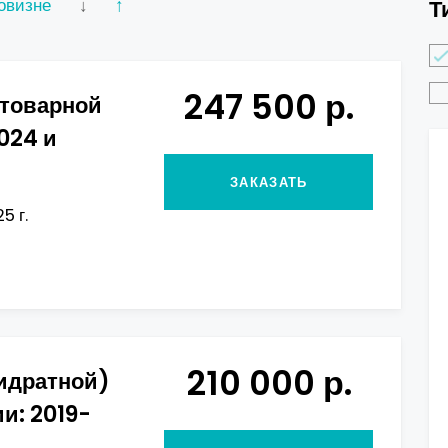
овизне
↓
↑
Т
247 500 р.
 товарной
024 и
ЗАКАЗАТЬ
5 г.
210 000 р.
гидратной)
и: 2019-