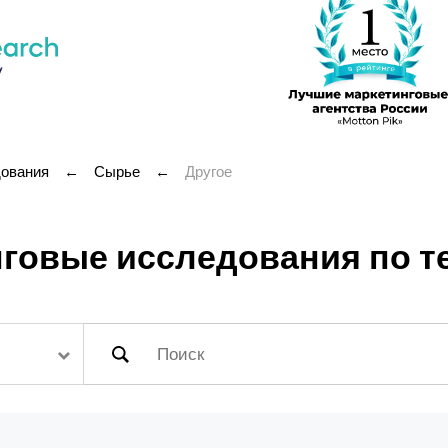
дования
←
Сырье
←
Другое
говые исследования по те