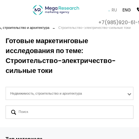
RU
ENG
+7(985)920-61-
, строительство и архитектура
←
Строительство-электричество-сильные токи
Готовые маркетинговые
исследования по теме:
Company
Строительство-электричество-
Services
сильные токи
Cases
Недвижимость, строительство и архитектура
Contact us