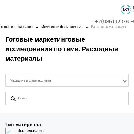
+7(985)920-61-
нговые исследования
←
Медицина и фармакология
←
Расходные материалы
Готовые маркетинговые
исследования по теме: Расходные
Company
материалы
Services
Медицина и фармакология
Cases
Contact us
Тип материала
Исследования