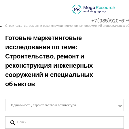
+7(985)920-61-
←
Строительство, ремонт и реконструкция инженерных сооружений и специальных о
Готовые маркетинговые
исследования по теме:
Company
Строительство, ремонт и
Services
реконструкция инженерных
сооружений и специальных
Cases
объектов
Contact us
Недвижимость, строительство и архитектура