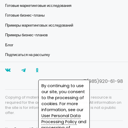
Готовые маркетинговые исследования
Готовые бизнес-планы
Примеры маркетинговых исследований
Примеры бизнес-планов
Блог
Подписаться на рассылку
+7(985)920-61-98
By continuing to use
our site, you consent
Copying of materials is prohibited. A link to the resource is
to the processing of
required for the agreed use of site materials. All information on
cookies. For more
the site is for informational purposes only and is not a public
information, see our
offer.
User Personal Data
Processing Policy
and
processing of