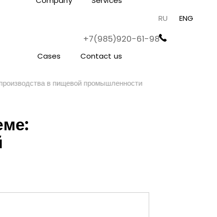
Company
Services
RU
ENG
+7(985)920-61-98
Cases
Contact us
производства в пищевой промышленности
еме:
й