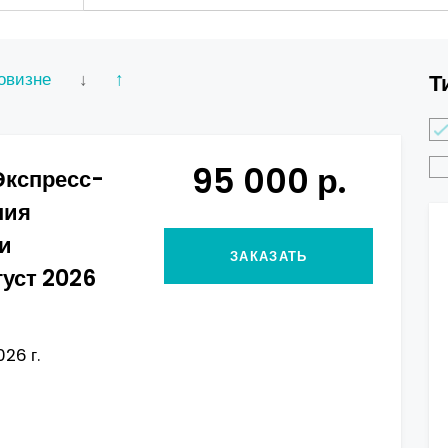
овизне
↓
↑
Т
95 000 р.
Экспресс-
ния
и
ЗАКАЗАТЬ
густ 2026
026 г.