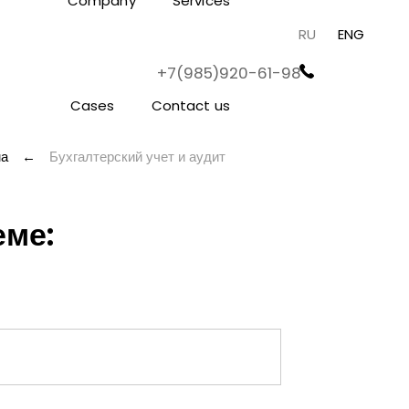
Company
Services
RU
ENG
+7(985)920-61-98
Cases
Contact us
ма
←
Бухгалтерский учет и аудит
еме: