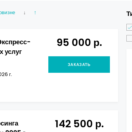
овизне
↓
↑
Т
95 000 р.
Экспресс-
х услуг
ЗАКАЗАТЬ
026 г.
142 500 р.
рсинга